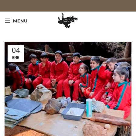
MENU
04
ENE