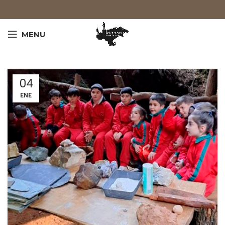
MENU
04
ENE