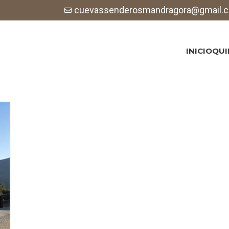
cuevassenderosmandragora@gmail.
INICIO
QUI