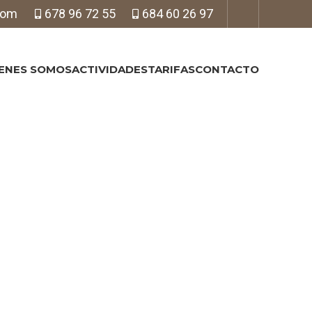
com
678 96 72 55
684 60 26 97
ENES SOMOS
ACTIVIDADES
TARIFAS
CONTACTO